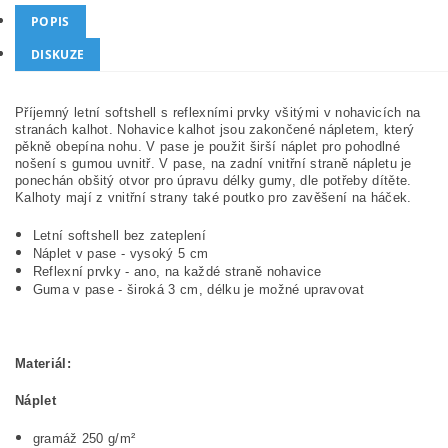
POPIS
DISKUZE
Příjemný letní softshell s reflexními prvky všitými v nohavicích na
stranách kalhot. Nohavice kalhot jsou zakončené nápletem, který
pěkně obepína nohu. V pase je použit širší náplet pro pohodlné
nošení s gumou uvnitř. V pase, na zadní vnitřní straně nápletu je
ponechán obšitý otvor pro úpravu délky gumy, dle potřeby dítěte.
Kalhoty mají z vnitřní strany také poutko pro zavěšení na háček.
Letní softshell bez zateplení
Náplet v pase - vysoký 5 cm
Reflexní prvky - ano, na každé straně nohavice
Guma v pase - široká 3 cm, délku je možné upravovat
Materiál
:
Náplet
gramáž 250 g/m²