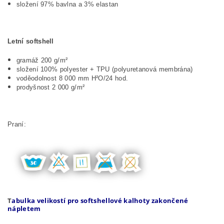
složení 97% bavlna a 3% elastan
Letní softshell
gramáž 200 g/m²
složení 100% polyester + TPU (polyuretanová membrána)
voděodolnost 8 000 mm H²O/24 hod.
prodyšnost 2 000 g/m²
Praní:
T
abulka velikostí pro softshellové kalhoty zakončené
nápletem