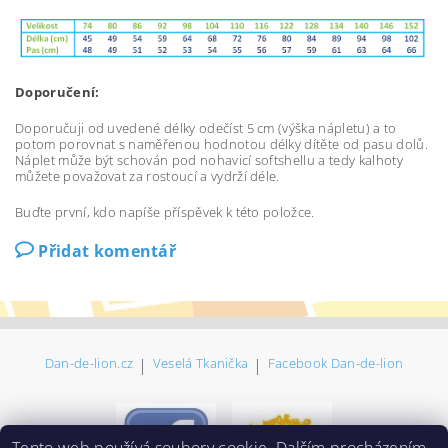
Doporučení:
Doporučuji od uvedené délky odečíst 5 cm (výška nápletu) a to
potom porovnat s naměřenou hodnotou délky dítěte od pasu dolů.
Náplet může být schován pod nohavicí softshellu a tedy kalhoty
můžete považovat za rostoucí a vydrží déle.
Buďte první, kdo napíše příspěvek k této položce.
Přidat komentář
Dan-de-lion.cz
|
Veselá Tkanička
|
Facebook Dan-de-lion