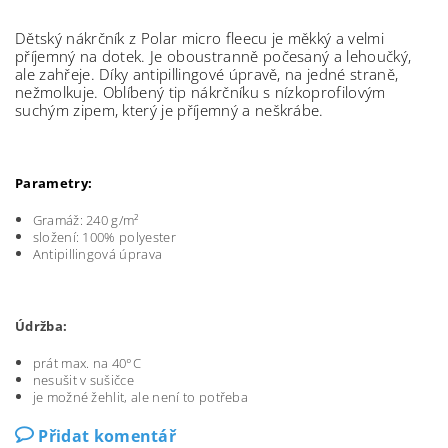
Dětský nákrčník z Polar micro fleecu je měkký a velmi
příjemný na dotek. Je oboustranně počesaný a lehoučký,
ale zahřeje. Díky antipillingové úpravě, na jedné straně,
nežmolkuje. Oblíbený tip nákrčníku s nízkoprofilovým
suchým zipem, který je příjemný a neškrábe.
Parametry:
Gramáž: 240 g/m²
složení: 100% polyester
Antipillingová úprava
Údržba:
prát max. na 40°C
nesušit v sušičce
je možné žehlit, ale není to potřeba
Přidat komentář