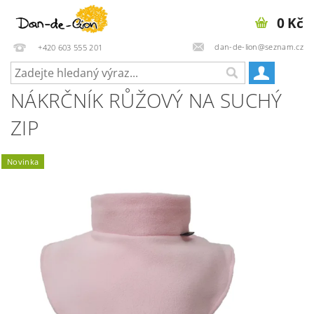
0 Kč
dan-de-lion@seznam.cz
+420 603 555 201
NÁKRČNÍK RŮŽOVÝ NA SUCHÝ
ZIP
Novinka